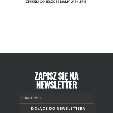
ZERKNIJ CO JESZCZE MAMY W SKLEPIE:
ZAPISZ SIĘ NA
NEWSLETTER
Album 777 Asan
177,00
zł