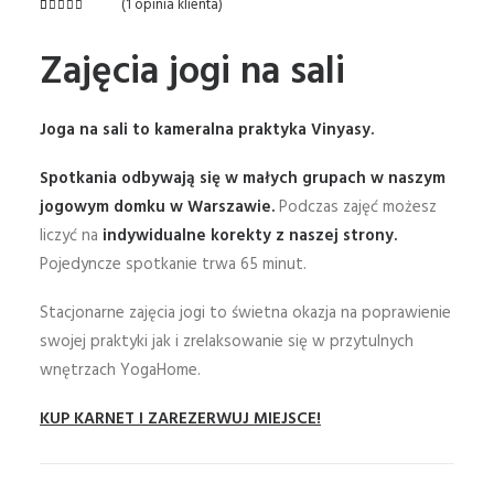
(
1
opinia klienta)
Oceniony
1
5.00
na 5
Zajęcia jogi na sali
na
podstawie
oceny
klienta
Joga na sali to kameralna praktyka Vinyasy.
Spotkania odbywają się w małych grupach w naszym
jogowym domku w Warszawie.
Podczas zajęć możesz
liczyć na
indywidualne korekty z naszej strony.
Pojedyncze spotkanie trwa 65 minut.
Stacjonarne zajęcia jogi to świetna okazja na poprawienie
swojej praktyki jak i zrelaksowanie się w przytulnych
wnętrzach YogaHome.
KUP KARNET I ZAREZERWUJ MIEJSCE!