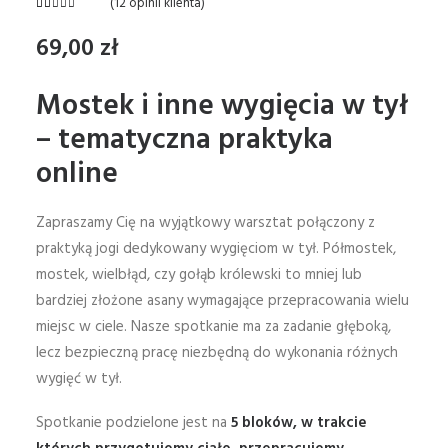
(
12
opinii klienta)
Oceniony
12
5.00
na 5
69,00
zł
na
podstawie
ocen
Mostek i inne wygięcia w tył
klientów
–
tematyczna praktyka
online
Zapraszamy Cię na wyjątkowy warsztat połączony z
praktyką jogi dedykowany wygięciom w tył. Półmostek,
mostek, wielbłąd, czy gołąb królewski to mniej lub
bardziej złożone asany wymagające przepracowania wielu
miejsc w ciele. Nasze spotkanie ma za zadanie głęboką,
lecz bezpieczną pracę niezbędną do wykonania różnych
wygięć w tył.
Spotkanie podzielone jest na
5 bloków, w trakcie