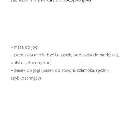
zapraszamy Cię
na kurs dla początkujących
.
– mata do jogi
– poduszka (może być to jasiek, poduszka do medytacji,
bolster, złożony koc)
– pasek do jogi (pasek od spodni, szlafroka, ręcznik
szybkoschnący)