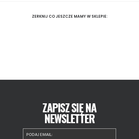
ZERKNIJ CO JESZCZE MAMY W SKLEPIE:
ZAPISZ SIĘ NA
NEWSLETTER
Album 777 Asan
177,00
zł