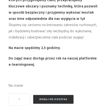
których przygotujemy ciało, przepracujemy
kluczowe obszary i poznamy technikę, która pozwoli
w sposób bezpieczny i przyjemny wykonać mostek
oraz inne odpowiednie dla nas wygięcia w tył
.
Skupimy się zarówno na kreowaniu zakresów ruchowych,
jak i będziemy budować siłę niezbędną do wykonania,
stabilizacji i zabezpieczenia ciała podczas wygięć.
Na macie spędzimy 2,5 godziny.
Do zajęć masz dostęp przez rok na naszej platformie
e-learningowej.
Na stanie
ilość
DODAJ DO KOSZYKA
Praktyka