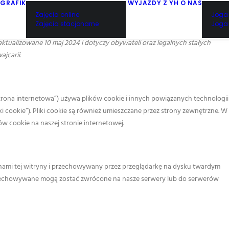
GRAFIK
WYJAZDY Z YH
O NAS
Zajęcia online
Joga 
Zajęcia stacjonarne
Joga 
ktualizowane 10 maj 2024 i dotyczy obywateli oraz legalnych stałych
jcarii.
strona internetowa”) używa plików cookie i innych powiązanych technologii
ki cookie”). Pliki cookie są również umieszczane przez strony zewnętrzne. W
w cookie na naszej stronie internetowej.
tronami tej witryny i przechowywany przez przeglądarkę na dysku twardym
rzechowywane mogą zostać zwrócone na nasze serwery lub do serwerów