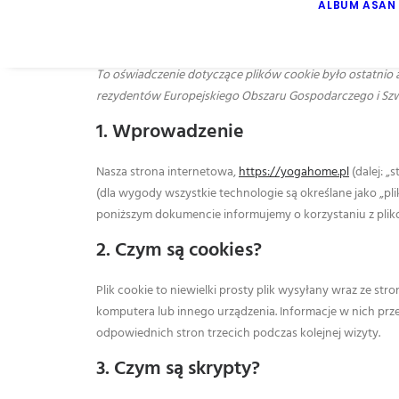
ALBUM ASAN
To oświadczenie dotyczące plików cookie było ostatnio a
rezydentów Europejskiego Obszaru Gospodarczego i Szwa
1. Wprowadzenie
Nasza strona internetowa,
https://yogahome.pl
(dalej: „
(dla wygody wszystkie technologie są określane jako „pli
poniższym dokumencie informujemy o korzystaniu z plikó
2. Czym są cookies?
Plik cookie to niewielki prosty plik wysyłany wraz ze s
komputera lub innego urządzenia. Informacje w nich p
odpowiednich stron trzecich podczas kolejnej wizyty.
3. Czym są skrypty?