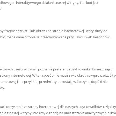
łowego i interaktywnego działania naszej witryny. Ten kod jest
iu.
y fragment tekstu lub obrazu na stronie internetowej, który służy do
robić, różne dane o tobie są przechowywane przy użyciu web beaconów.
ektórych części witryny i poznanie preferencji użytkownika. Umieszczając
j strony internetowej. W ten sposób nie musisz wielokrotnie wprowadzać ty
ernetowej i, na przykład, przedmioty pozostają w koszyku, dopóki nie
ody.
ć korzystanie ze strony internetowej dla naszych użytkowników. Dzięki t
nie z naszej witryny. Prosimy o zgodę na umieszczanie analitycznych plik