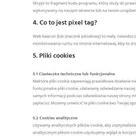
Skrypt to fragment kodu programu, który służy do prawid
wykonywany na naszym serwerze lub na twoim urządzen
4. Co to jest pixel tag?
Web beacon (lub znacznik pikselowy) to mały, niewidoczn
monitorowania ruchu na stronie internetowej. Aby to z
5. Pliki cookies
5.1 Ciasteczka techniczne lub funkcjonalne
Niektóre pliki cookie zapewniają prawidłowe działanie ni
funkcjonalne pliki cookie, ułatwiamy odwiedzanie nasze
samych informacji podczas odwiedzania naszej strony int
zapłacisz. Możemy umieścić te pliki cookie bez Twojej zg
5.2 Cookies analityczne
Używamy analitycznych plików cookie, aby zoptymalizowa
analitycznym plikom cookie uzyskujemy wgląd w korzysta