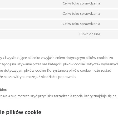
members
to
Cel w toku sprawdzania
complia
Consent
pro
service
to
Cel w toku sprawdzania
google-
Consent
service
fonts
to
Cel w toku sprawdzania
google-
Consent
service
maps
to
Funkcjonalne
vimeo
Consent
service
to
youtube
service
różne
my Ci wyskakujące okienko z wyjaśnieniem dotyczącym plików cookie. Po
sz zgodę na używanie przez nas kategorii plików cookie i wtyczek wybranyc
u dotyczącym plików cookie. Korzystanie z plików cookie może zostać
że nasza witryna może już nie działać poprawnie.
kies
t. Na AMP, możesz użyć przycisku zarządzania zgodą, który znajduje się na
ie plików cookie