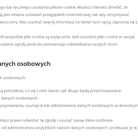
o lub ręcznego usuwania plików cookie. Możesz również określić, że
cją jest zmiana ustawień przeglądarki internetowej, tak aby otrzymywać
szczony. Aby uzyskać więcej informacji na temat tych opcji, zapoznaj się z
li wszystkie pliki cookie są wyłączone. Jeśli usuniesz pliki cookie w swojej
yrażeniu zgody podczas ponownego odwiedzania naszych stron
danych osobowych
ch osobowych:
 potrzebne, co się z nimi stanie i jak długo będą przechowywane.
m danych osobowych.
, poprawienia, usunięcia lub zablokowania danych osobowych w dowolny
, masz prawo odwołać tę zgodę i usunąć swoje dane osobowe.
od administratora wszystkich swoich danych osobowych i przekazać je w