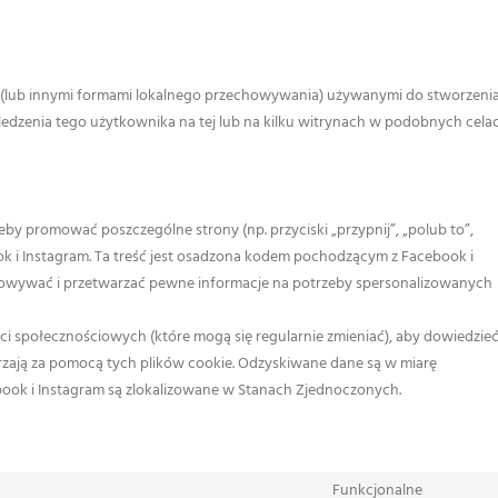
es (lub innymi formami lokalnego przechowywania) używanymi do stworzeni
śledzenia tego użytkownika na tej lub na kilku witrynach w podobnych cela
żeby promować poszczególne strony (np. przyciski „przypnij”, „polub to”,
ok i Instagram. Ta treść jest osadzona kodem pochodzącym z Facebook i
echowywać i przetwarzać pewne informacje na potrzeby spersonalizowanych
ci społecznościowych (które mogą się regularnie zmieniać), aby dowiedzie
warzają za pomocą tych plików cookie. Odzyskiwane dane są w miarę
ook i Instagram są zlokalizowane w Stanach Zjednoczonych.
Funkcjonalne