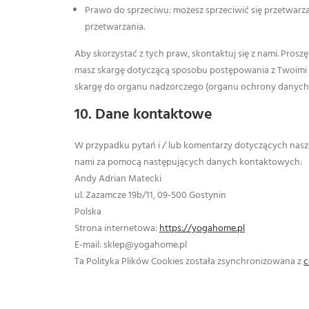
Prawo do sprzeciwu: możesz sprzeciwić się przetwarz
przetwarzania.
Aby skorzystać z tych praw, skontaktuj się z nami. Prosz
masz skargę dotyczącą sposobu postępowania z Twoimi d
skargę do organu nadzorczego (organu ochrony danych)
10. Dane kontaktowe
W przypadku pytań i / lub komentarzy dotyczących naszej
nami za pomocą następujących danych kontaktowych:
Andy Adrian Matecki
ul. Zazamcze 19b/11, 09-500 Gostynin
Polska
Strona internetowa:
https://yogahome.pl
E-mail:
sklep@
yogahome.pl
Ta Polityka Plików Cookies została zsynchronizowana z
c