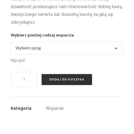
działalność przekazujesz nam równowartość dobrej kawy,
miesięcznego karnetu lub dowolną kwotę na jaką się
zdecydujesz.
Wybierz poniżej rodzaj wsparcia
Wyczyść
ilość
DODAJ DO KOSZYKA
Wspieram
YogaHome
Kategoria
Wsparcie