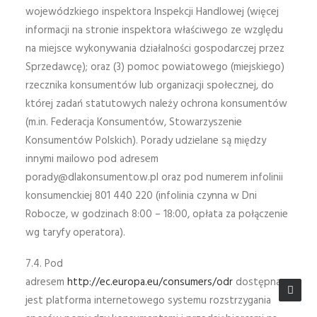
wojewódzkiego inspektora Inspekcji Handlowej (więcej
informacji na stronie inspektora właściwego ze względu
na miejsce wykonywania działalności gospodarczej przez
Sprzedawcę); oraz (3) pomoc powiatowego (miejskiego)
rzecznika konsumentów lub organizacji społecznej, do
której zadań statutowych należy ochrona konsumentów
(m.in. Federacja Konsumentów, Stowarzyszenie
Konsumentów Polskich). Porady udzielane są między
innymi mailowo pod adresem
porady@dlakonsumentow.pl
oraz pod numerem infolinii
konsumenckiej 801 440 220 (infolinia czynna w Dni
Robocze, w godzinach 8:00 – 18:00, opłata za połączenie
wg taryfy operatora).
7.4. Pod
adresem
http://ec.europa.eu/consumers/odr
dostępna
jest platforma internetowego systemu rozstrzygania