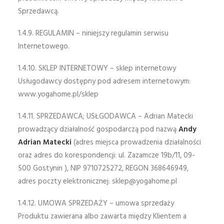
Sprzedawcą.
1.4.9. REGULAMIN – niniejszy regulamin serwisu
Internetowego.
1.4.10. SKLEP INTERNETOWY – sklep internetowy
Usługodawcy dostępny pod adresem internetowym:
www.yogahome.pl/sklep
1.4.11. SPRZEDAWCA; USŁGODAWCA – Adrian Matecki
prowadzący działalność gospodarczą pod nazwą
Andy
Adrian Matecki
(adres miejsca prowadzenia działalności
oraz adres do korespondencji: ul. Zazamcze 19b/11, 09-
500 Gostynin ), NIP 9710725272, REGON 368646949,
adres poczty elektronicznej:
sklep@yogahome.pl
1.4.12. UMOWA SPRZEDAŻY – umowa sprzedaży
Produktu zawierana albo zawarta między Klientem a