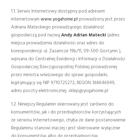
1.1. Serwis Internetowy dostępny pod adresem
internetowym
www.yogahome.pl
prowadzony jest przez
Adriana Mateckiego prowadzącego działalność
gospodarczą pod nazwą
Andy Adrian Matecki
(adres
miejsca prowadzenia działalności oraz adres do
korespondencji: ul. Zazamcze 19b/11, 09-500 Gostynin ),
wpisana do Centralnej Ewidencji i Informacji o Działalności
Gospodarczej Rzeczypospolitej Polskiej prowadzonej
przez ministra właściwego do spraw gospodarki,
legitymujący się NIP 9710725272, REGON 368646949,
adres poczty elektronicznej:
sklep@yogahome.pl
1.2. Niniejszy Regulamin skierowany jest zarówno do
konsumentów, jak i do przedsiębiorców korzystających
ze serwisu Internetowego, chyba że dane postanowienie
Regulaminu stanowi inaczej i jest skierowane wyłącznie
do konsumentów albo do przedsiębiorców.