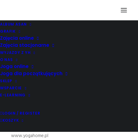
ALBUM ASAN
GRAFIK
Zajęcia online
Regulamin Serwisu
Zajęcia stacjonarne
WYJAZDY Z YH
YogaHome.pl
O NAS
Joga online
Joga dla początkujących
SKLEP
WSPARCIE
E-LEARNING
LOGIN / REGISTER
KOSZYK
REGULAMIN SERWISU INTERNETOWEGO
www.yogahome.pl