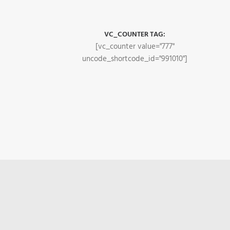
VC_COUNTER TAG:
[vc_counter value="777"
uncode_shortcode_id="991010"]
bottom-t-top