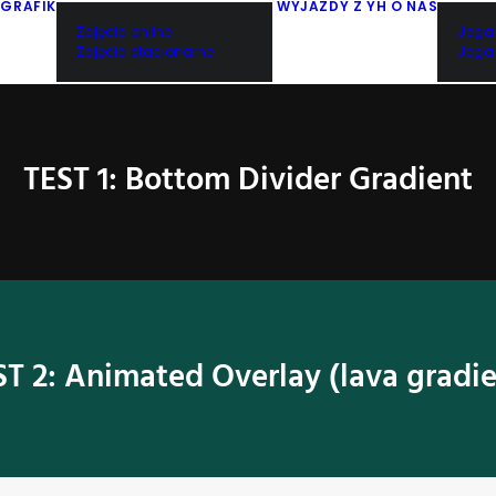
GRAFIK
WYJAZDY Z YH
O NAS
Zajęcia online
Joga 
Zajęcia stacjonarne
Joga 
TEST 1: Bottom Divider Gradient
ST 2: Animated Overlay (lava gradie