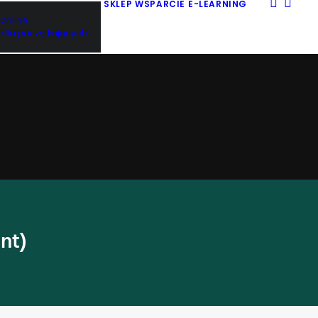
SKLEP
WSPARCIE
E-LEARNING
online
dla początkujących
nt)