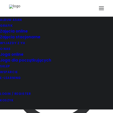
ALBUM ASAN
Username / Email *
GRAFIK
Zajęcia online
Password *
Zajęcia stacjonarne
WYJAZDY Z YH
O NAS
Joga online
Joga dla początkujących
SKLEP
WSPARCIE
E-LEARNING
LOGIN / REGISTER
KOSZYK